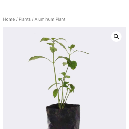
Skip
to
content
Home
/
Plants
/ Aluminum Plant